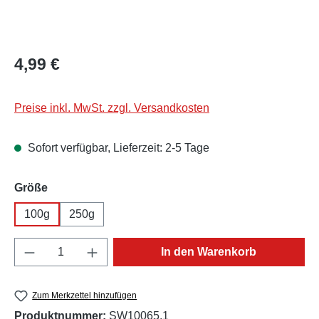
Regulärer Preis:
4,99 €
Preise inkl. MwSt. zzgl. Versandkosten
Sofort verfügbar, Lieferzeit: 2-5 Tage
auswählen
Größe
100g
250g
Produkt Anzahl: Gib den gewünschten Wert e
In den Warenkorb
Zum Merkzettel hinzufügen
Produktnummer:
SW10065.1