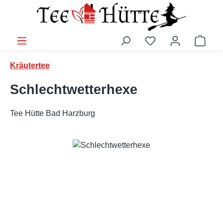
Zum Hauptinhalt springen
Ware
Kräutertee
Schlechtwetterhexe
Tee Hütte Bad Harzburg
Bildergalerie überspringen