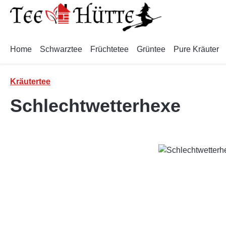
m Hauptinhalt springen
Zur Suche springen
Zur Hauptnavigation springen
Home
Schwarztee
Früchtetee
Grüntee
Pure Kräuter
Kräutertee
Schlechtwetterhexe
Bildergalerie überspringen