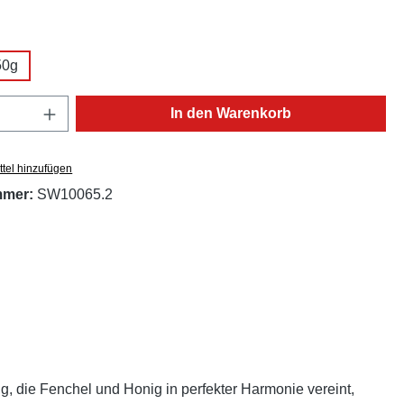
ählen
50g
Anzahl: Gib den gewünschten Wert ein oder
In den Warenkorb
tel hinzufügen
mmer:
SW10065.2
g, die Fenchel und Honig in perfekter Harmonie vereint,