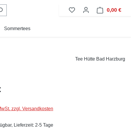
0,00 €
Ware
Sommertees
Tee Hütte Bad Harzburg
eis:
€
 MwSt. zzgl. Versandkosten
ügbar, Lieferzeit: 2-5 Tage