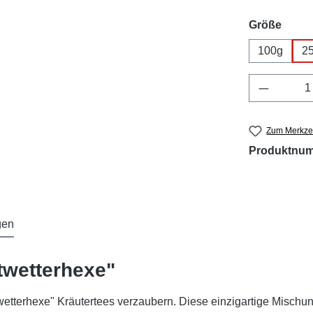
ausw
Größe
100g
2
Produkt 
Zum Merkzet
Produktnu
gen
twetterhexe"
etterhexe" Kräutertees verzaubern. Diese einzigartige Mischun