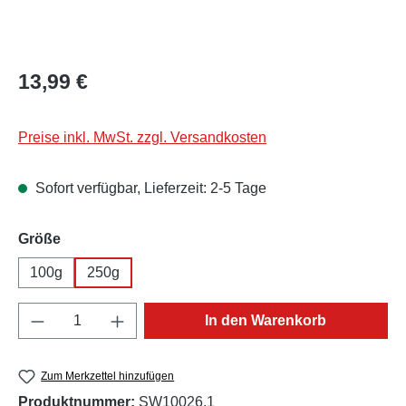
Regulärer Preis:
13,99 €
Preise inkl. MwSt. zzgl. Versandkosten
Sofort verfügbar, Lieferzeit: 2-5 Tage
auswählen
Größe
100g
250g
Produkt Anzahl: Gib den gewünschten Wert e
In den Warenkorb
Zum Merkzettel hinzufügen
Produktnummer:
SW10026.1