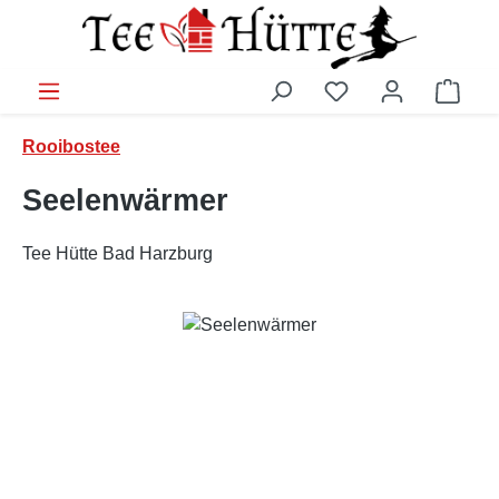
Zum Hauptinhalt springen
Ware
Rooibostee
Seelenwärmer
Tee Hütte Bad Harzburg
Bildergalerie überspringen