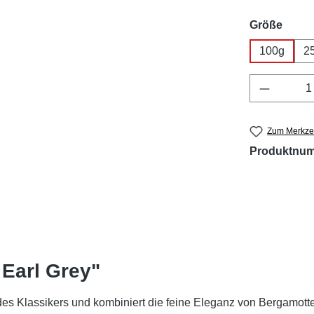
ausw
Größe
100g
2
Produkt 
Zum Merkzet
Produktnu
Earl Grey"
s Klassikers und kombiniert die feine Eleganz von Bergamotte m