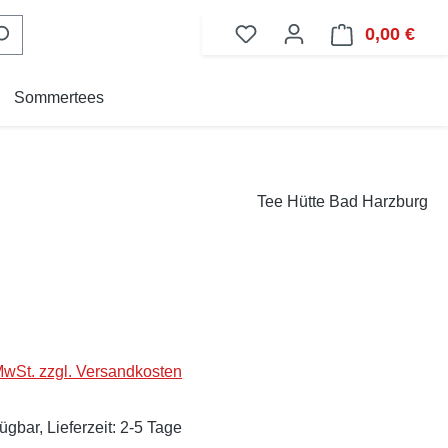
0,00 €
Ware
Sommertees
Tee Hütte Bad Harzburg
eis:
 MwSt. zzgl. Versandkosten
ügbar, Lieferzeit: 2-5 Tage