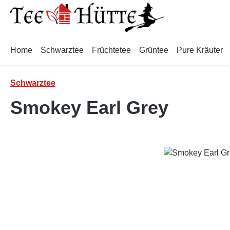
m Hauptinhalt springen
Zur Suche springen
Zur Hauptnavigation springen
Home
Schwarztee
Früchtetee
Grüntee
Pure Kräuter
Schwarztee
Smokey Earl Grey
Bildergalerie überspringen