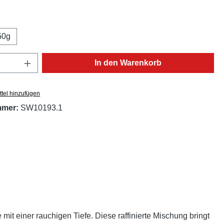
ählen
50g
Anzahl: Gib den gewünschten Wert ein oder
In den Warenkorb
tel hinzufügen
mmer:
SW10193.1
it einer rauchigen Tiefe. Diese raffinierte Mischung bringt