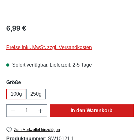
Regulärer Preis:
6,99 €
Preise inkl. MwSt. zzgl. Versandkosten
Sofort verfügbar, Lieferzeit: 2-5 Tage
auswählen
Größe
100g
250g
Produkt Anzahl: Gib den gewünschten Wert e
In den Warenkorb
Zum Merkzettel hinzufügen
Produktnummer:
SW10121.1