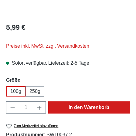
Regulärer Preis:
5,99 €
Preise inkl. MwSt. zzgl. Versandkosten
Sofort verfügbar, Lieferzeit: 2-5 Tage
auswählen
Größe
100g
250g
Produkt Anzahl: Gib den gewünschten Wert e
In den Warenkorb
Zum Merkzettel hinzufügen
Produktnummer:
SW10037.2