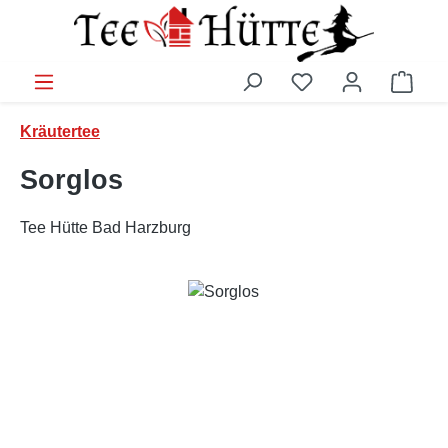
Zum Hauptinhalt springen
Ware
Kräutertee
Sorglos
Tee Hütte Bad Harzburg
Bildergalerie überspringen