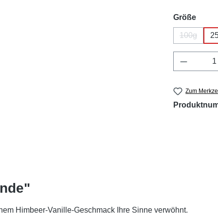
ausw
Größe
100g
2
(Diese Opt
Produkt 
Zum Merkzet
Produktnu
ünde"
seinem Himbeer-Vanille-Geschmack Ihre Sinne verwöhnt.