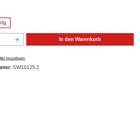
ählen
50g
ion ist zurzeit nicht verfügbar.)
Anzahl: Gib den gewünschten Wert ein oder
In den Warenkorb
tel hinzufügen
mmer:
SW10125.2