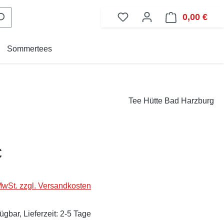
0,00 €
Ware
Sommertees
Tee Hütte Bad Harzburg
eis:
€
 MwSt. zzgl. Versandkosten
ügbar, Lieferzeit: 2-5 Tage