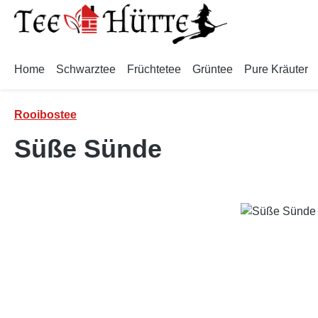
m Hauptinhalt springen
Zur Suche springen
Zur Hauptnavigation springen
Home
Schwarztee
Früchtetee
Grüntee
Pure Kräuter
Rooibostee
Süße Sünde
Bildergalerie überspringen