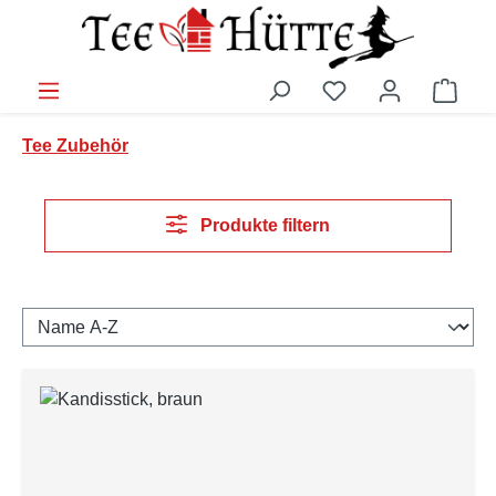
Zum Hauptinhalt springen
Du hast 0 Produkt
Ware
Tee Zubehör
Produkte filtern