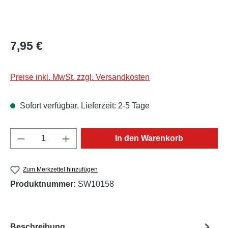
Regulärer Preis:
7,95 €
Preise inkl. MwSt. zzgl. Versandkosten
Sofort verfügbar, Lieferzeit: 2-5 Tage
Produkt Anzahl: Gib den gewünschten Wert e
In den Warenkorb
Zum Merkzettel hinzufügen
Produktnummer:
SW10158
Beschreibung