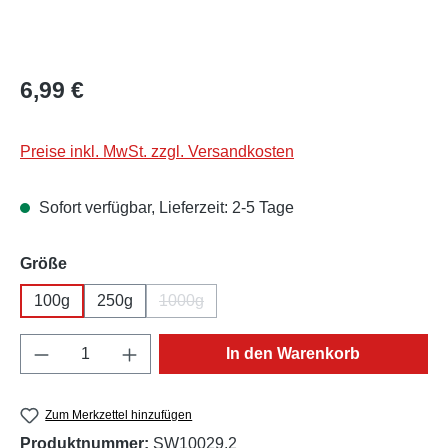
Regulärer Preis:
6,99 €
Preise inkl. MwSt. zzgl. Versandkosten
Sofort verfügbar, Lieferzeit: 2-5 Tage
auswählen
Größe
100g
250g
1000g
(Diese Option ist zurzeit nicht verfügbar.)
Produkt Anzahl: Gib den gewünschten Wert e
In den Warenkorb
Zum Merkzettel hinzufügen
Produktnummer:
SW10029.2