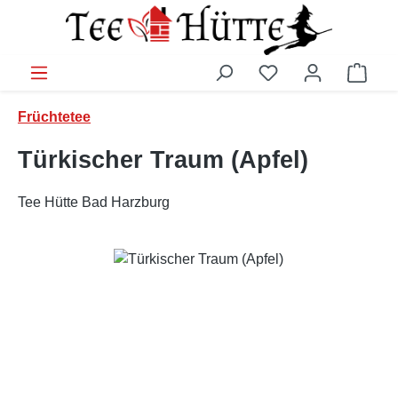
Zum Hauptinhalt springen
Ware
Früchtetee
Türkischer Traum (Apfel)
Tee Hütte Bad Harzburg
Bildergalerie überspringen