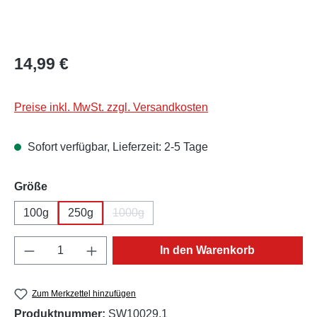
Regulärer Preis:
14,99 €
Preise inkl. MwSt. zzgl. Versandkosten
Sofort verfügbar, Lieferzeit: 2-5 Tage
auswählen
Größe
100g
250g
1000g
(Diese Option ist zurzeit nicht verfügbar.)
Produkt Anzahl: Gib den gewünschten Wert e
In den Warenkorb
Zum Merkzettel hinzufügen
Produktnummer:
SW10029.1