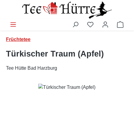
Zum Hauptinhalt springen
Ware
Früchtetee
Türkischer Traum (Apfel)
Tee Hütte Bad Harzburg
Bildergalerie überspringen