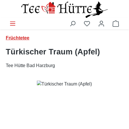
Zum Hauptinhalt springen
Ware
Früchtetee
Türkischer Traum (Apfel)
Tee Hütte Bad Harzburg
Bildergalerie überspringen