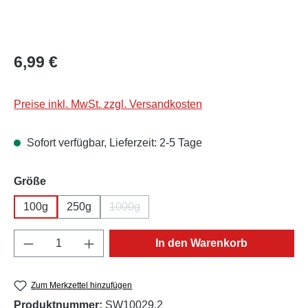
Regulärer Preis:
6,99 €
Preise inkl. MwSt. zzgl. Versandkosten
Sofort verfügbar, Lieferzeit: 2-5 Tage
auswählen
Größe
100g
250g
1000g
(Diese Option ist zurzeit nicht verfügbar.)
Produkt Anzahl: Gib den gewünschten Wert e
In den Warenkorb
Zum Merkzettel hinzufügen
Produktnummer:
SW10029.2