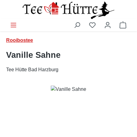
Zum Hauptinhalt springen
Ware
Rooibostee
Vanille Sahne
Tee Hütte Bad Harzburg
Bildergalerie überspringen