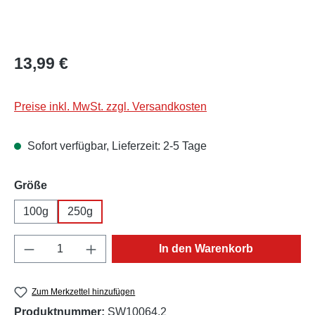
Regulärer Preis:
13,99 €
Preise inkl. MwSt. zzgl. Versandkosten
Sofort verfügbar, Lieferzeit: 2-5 Tage
auswählen
Größe
100g
250g
Produkt Anzahl: Gib den gewünschten Wert e
In den Warenkorb
Zum Merkzettel hinzufügen
Produktnummer:
SW10064.2