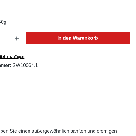
ählen
50g
Anzahl: Gib den gewünschten Wert ein oder
In den Warenkorb
tel hinzufügen
mmer:
SW10064.1
rleben Sie einen außergewöhnlich sanften und cremigen