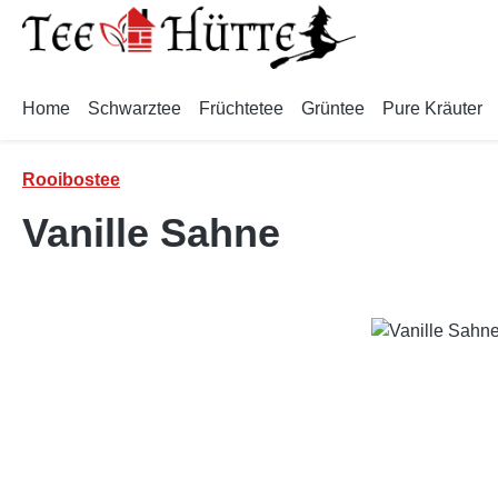
m Hauptinhalt springen
Zur Suche springen
Zur Hauptnavigation springen
Home
Schwarztee
Früchtetee
Grüntee
Pure Kräuter
Rooibostee
Vanille Sahne
Bildergalerie überspringen