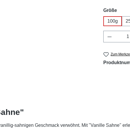
ausw
Größe
100g
2
Produkt 
Zum Merkzet
Produktnu
Sahne"
 vanillig-sahnigen Geschmack verwöhnt. Mit "Vanille Sahne" e