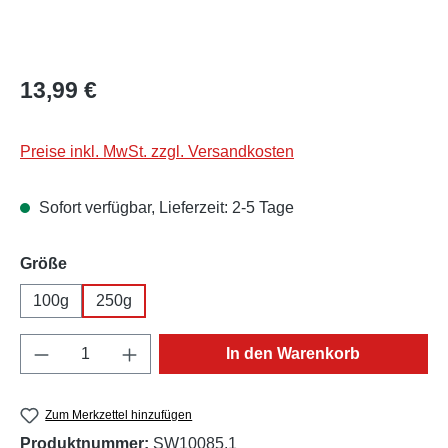
Regulärer Preis:
13,99 €
Preise inkl. MwSt. zzgl. Versandkosten
Sofort verfügbar, Lieferzeit: 2-5 Tage
auswählen
Größe
100g
250g
Produkt Anzahl: Gib den gewünschten Wert e
In den Warenkorb
Zum Merkzettel hinzufügen
Produktnummer:
SW10085.1