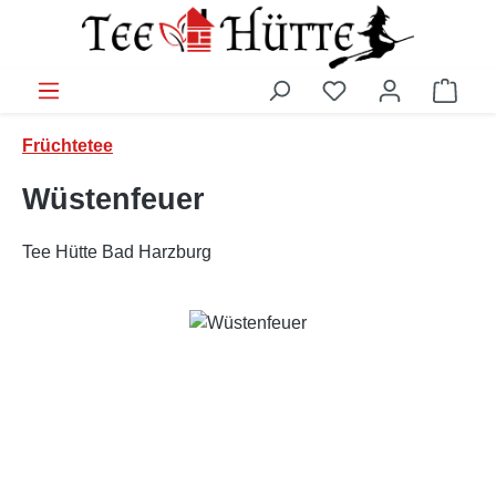
Zum Hauptinhalt springen
Ware
Früchtetee
Wüstenfeuer
Tee Hütte Bad Harzburg
Bildergalerie überspringen