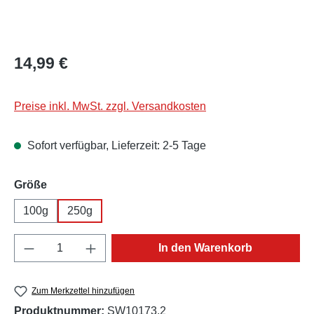
Regulärer Preis:
14,99 €
Preise inkl. MwSt. zzgl. Versandkosten
Sofort verfügbar, Lieferzeit: 2-5 Tage
auswählen
Größe
100g
250g
Produkt Anzahl: Gib den gewünschten Wert e
In den Warenkorb
Zum Merkzettel hinzufügen
Produktnummer:
SW10173.2