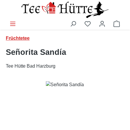
Zum Hauptinhalt springen
Ware
Früchtetee
Señorita Sandía
Tee Hütte Bad Harzburg
Bildergalerie überspringen