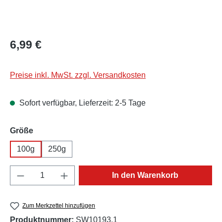
Regulärer Preis:
6,99 €
Preise inkl. MwSt. zzgl. Versandkosten
Sofort verfügbar, Lieferzeit: 2-5 Tage
auswählen
Größe
100g
250g
Produkt Anzahl: Gib den gewünschten Wert e
In den Warenkorb
Zum Merkzettel hinzufügen
Produktnummer:
SW10193.1