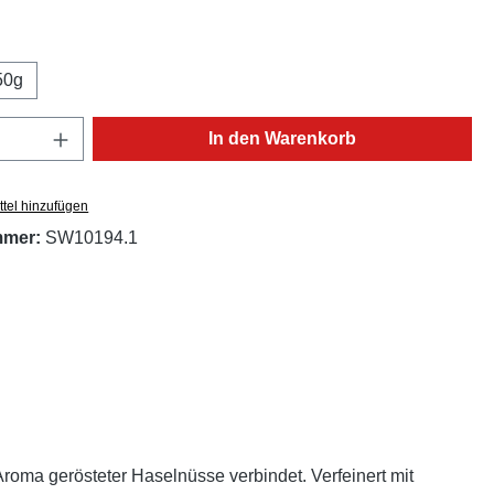
ählen
50g
Anzahl: Gib den gewünschten Wert ein oder
In den Warenkorb
tel hinzufügen
mmer:
SW10194.1
roma gerösteter Haselnüsse verbindet. Verfeinert mit