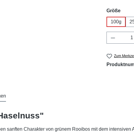
ausw
Größe
100g
2
Produkt 
Zum Merkzet
Produktnu
gen
Haselnuss"
 den sanften Charakter von grünem Rooibos mit dem intensiven A