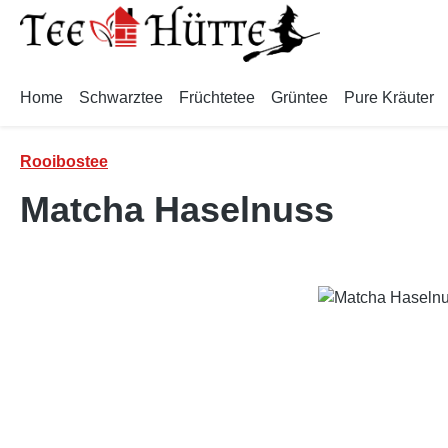
m Hauptinhalt springen
Zur Suche springen
Zur Hauptnavigation springen
Home
Schwarztee
Früchtetee
Grüntee
Pure Kräuter
Rooibostee
Matcha Haselnuss
Bildergalerie überspringen