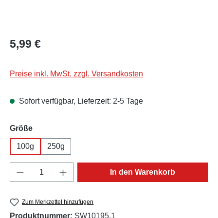
Regulärer Preis:
5,99 €
Preise inkl. MwSt. zzgl. Versandkosten
Sofort verfügbar, Lieferzeit: 2-5 Tage
auswählen
Größe
100g
250g
Produkt Anzahl: Gib den gewünschten Wert e
In den Warenkorb
Zum Merkzettel hinzufügen
Produktnummer:
SW10195.1