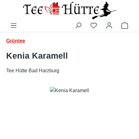
Zum Hauptinhalt springen
Ware
Grüntee
Kenia Karamell
Tee Hütte Bad Harzburg
Bildergalerie überspringen