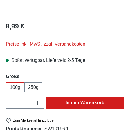
Regulärer Preis:
8,99 €
Preise inkl. MwSt. zzgl. Versandkosten
Sofort verfügbar, Lieferzeit: 2-5 Tage
auswählen
Größe
100g
250g
Produkt Anzahl: Gib den gewünschten Wert e
In den Warenkorb
Zum Merkzettel hinzufügen
Produktnummer:
SW10196.1