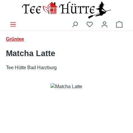
Zum Hauptinhalt springen
Ware
Grüntee
Matcha Latte
Tee Hütte Bad Harzburg
Bildergalerie überspringen